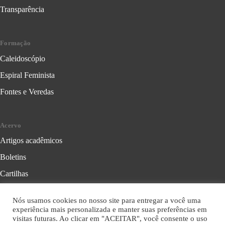
Transparência
Formação
Caleidoscópio
Espiral Feminista
Fontes e Veredas
Acervo
Artigos acadêmicos
Boletins
Cartilhas
Cadernos de Crítica Feminista
Nós usamos cookies no nosso site para entregar a você uma
Folhetos
experiência mais personalizada e manter suas preferências em
visitas futuras. Ao clicar em "ACEITAR", você consente o uso
Livros