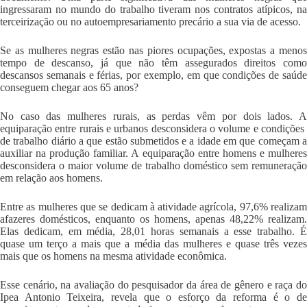
ingressaram no mundo do trabalho tiveram nos contratos atípicos, na
terceirização ou no autoempresariamento precário a sua via de acesso.
Se as mulheres negras estão nas piores ocupações, expostas a menos
tempo de descanso, já que não têm assegurados direitos como
descansos semanais e férias, por exemplo, em que condições de saúde
conseguem chegar aos 65 anos?
No caso das mulheres rurais, as perdas vêm por dois lados
. 
equiparação entre rurais e urbanos desconsidera o volume e condições
de trabalho diário a que estão submetidos e a idade em
que começam 
auxiliar na produção familiar. A equiparação entre homens e mulheres
desconsidera o maior volume de trabalho doméstico sem remuneração
em relação aos homens.
Entre as mulheres que se dedicam à atividade agrícola, 97,6% realizam
afazeres domésticos, enquanto os homens, apenas 48,22% realizam.
Elas dedicam, em média, 28,01 horas semanais a esse trabalho. É
quase um terço a mais que a média das mulheres e quase três vezes
mais que os homens na mesma atividade econômica.
Esse cenário, na avaliação do pesquisador da área de gênero e raça do
Ipea Antonio Teixeira, revela que o esforço da reforma é o de