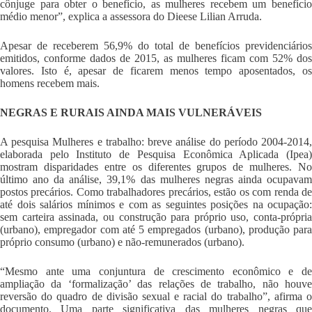
cônjuge para obter o benefício, as mulheres recebem um benefício
médio menor”, explica a assessora do Dieese Lilian Arruda.
Apesar de receberem 56,9% do total de benefícios previdenciários
emitidos, conforme dados de 2015, as mulheres ficam com 52% dos
valores. Isto é, apesar de ficarem menos tempo aposentados, os
homens recebem mais.
NEGRAS E RURAIS AINDA MAIS VULNERÁVEIS
A pesquisa Mulheres e trabalho: breve análise do período 2004-2014,
elaborada pelo Instituto de Pesquisa Econômica Aplicada (Ipea)
mostram disparidades entre os diferentes grupos de mulheres. No
último ano da análise, 39,1% das mulheres negras ainda ocupavam
postos precários. Como trabalhadores precários, estão os com renda de
até dois salários mínimos e com as seguintes posições na ocupação:
sem carteira assinada, ou construção para próprio uso, conta-própria
(urbano), empregador com até 5 empregados (urbano), produção para
próprio consumo (urbano) e não-remunerados (urbano).
“Mesmo ante uma conjuntura de crescimento econômico e de
ampliação da ‘formalização’ das relações de trabalho, não houve
reversão do quadro de divisão sexual e racial do trabalho”, afirma o
documento. Uma parte significativa das mulheres negras que