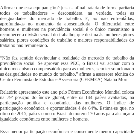
Afirmar que essa equiparação é justa – afinal trataria de forma paritária
todos os trabalhadores – desconsidera, na verdade, todas as
desigualdades do mercado de trabalho. E, ao não enfrentá-las,
aprofunda-as no momento da aposentadoria. O diferencial entre
homens e mulheres na previdência social é o único mecanismo a
reconhecer a divisão sexual do trabalho, que destina às mulheres piores
salários, piores condições de trabalho e maiores responsabilidades do
trabalho não remunerado.
“Não faz sentido desvincular a realidade do mercado de trabalho da
previdência social. Se aprovar essa PEC, o Brasil vai acabar com o
único mecanismo compensatório para as mulheres, sem ter solucionado
as desigualdades no mundo do trabalho,” afirma a assessora técnica do
Centro Feminista de Estudos e Assessoria (CFEMEA) Natalia Mori.
Relatório apresentado este ano pelo Fórum Econômico Mundial coloca
na 79ª posição do índice global, entre os 144 países avaliados, na
participação política e econômica das mulheres. O índice de
participação econômica e oportunidades é de 64%. Estima-se que, no
ritmo de 2015, países como o Brasil demorem 170 anos para alcançar a
igualdade econômica entre mulheres e homens.
Essa menor participação econômica e consequente menor capacidade