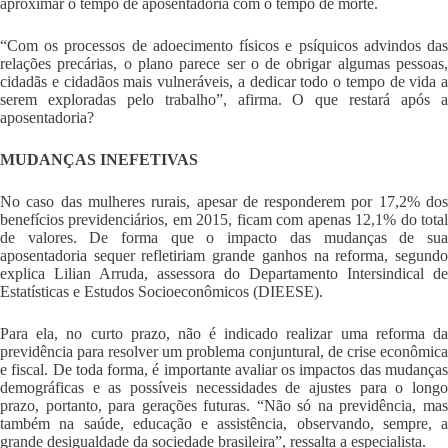
aproximar o tempo de aposentadoria com o tempo de morte.
“Com os processos de adoecimento físicos e psíquicos advindos das
relações precárias, o plano parece ser o de obrigar algumas pessoas,
cidadãs e cidadãos mais vulneráveis, a dedicar todo o tempo de vida a
serem exploradas pelo trabalho”, afirma
. O que restará após 
aposentadoria?
MUDANÇAS INEFETIVAS
No caso das mulheres rurais, apesar de responderem por 17,2% dos
benefícios previdenciários, em 2015, ficam com apenas 12,1% do total
de valores. De forma que o impacto das mudanças de sua
aposentadoria sequer refletiriam grande ganhos na reforma, segundo
explica Lilian Arruda, assessora do Departamento Intersindical de
Estatísticas e Estudos Socioeconômicos (DIEESE).
Para ela, no curto prazo, não é indicado realizar uma reforma da
previdência para resolver um problema conjuntural, de crise econômica
e fiscal. De toda forma, é importante avaliar os impactos das mudanças
demográficas e as possíveis
necessidades de ajustes para o long
prazo, portanto, para gerações futuras. “Não só na previdência, mas
também na saúde, educação e assistência, observando, sempre, a
grande desigualdade da sociedade brasileira”, ressalta a especialista.