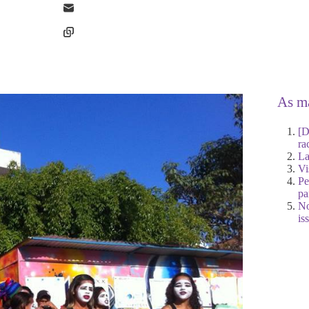
As ma
[D
ra
La
Vi
Pe
pa
No
is