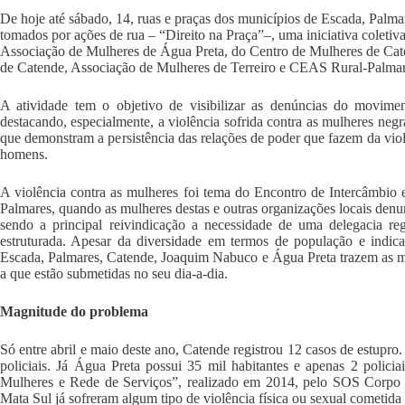
De hoje até sábado, 14, ruas e praças dos municípios de Escada, Palm
tomados por ações de rua – “Direito na Praça”–, uma iniciativa colet
Associação de Mulheres de Água Preta, do Centro de Mulheres de Cat
de Catende, Associação de Mulheres de Terreiro e CEAS Rural-Palmar
A atividade tem o objetivo de visibilizar as denúncias do movimen
destacando, especialmente, a violência sofrida contra as mulheres negr
que demonstram a persistência das relações de poder que fazem da vi
homens.
A violência contra as mulheres foi tema do Encontro de Intercâmbio 
Palmares, quando as mulheres destas e outras organizações locais denu
sendo a principal reivindicação a necessidade de uma delegacia re
estruturada. Apesar da diversidade em termos de população e indica
Escada, Palmares, Catende, Joaquim Nabuco e Água Preta trazem as me
a que estão submetidas no seu dia-a-dia.
Magnitude do problema
Só entre abril e maio deste ano, Catende registrou 12 casos de estupro
policiais. Já Água Preta possui 35 mil habitantes e apenas 2 polici
Mulheres e Rede de Serviços”, realizado em 2014, pelo SOS Corpo 
Mata Sul já sofreram algum tipo de violência física ou sexual cometida 