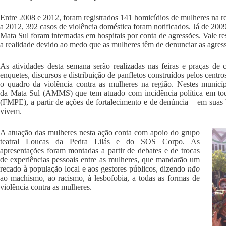
Entre 2008 e 2012, foram registrados 141 homicídios de mulheres na 
a 2012, 392 casos de violência doméstica foram notificados. Já de 20
Mata Sul foram internadas em hospitais por conta de agressões. Vale 
a realidade devido ao medo que as mulheres têm de denunciar as agress
As atividades desta semana serão realizadas nas feiras e praças de 
enquetes, discursos e distribuição de panfletos construídos pelos cent
o quadro da violência contra as mulheres na região. Nestes municíp
da Mata Sul (AMMS) que tem atuado com incidência política em to
(FMPE), a partir de ações de fortalecimento e de denúncia – em suas 
vivem.
A atuação das mulheres nesta ação conta com apoio do grupo
teatral Loucas da Pedra Lilás e do SOS Corpo. As
apresentações foram montadas a partir de debates e de trocas
de experiências pessoais entre as mulheres, que mandarão um
recado à população local e aos gestores públicos, dizendo
não
ao machismo, ao racismo, à lesbofobia, a todas as formas de
violência contra as mulheres.