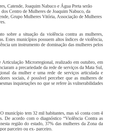
ares, Catende, Joaquim Nabuco e Água Preta serão
iva dos Centro de Mulheres de Joaquim Nabuco, da
ende, Grupo Mulheres Vitória, Associação de Mulheres
es.
to sobre a situação da violência contra as mulheres,
as. Estes municípios possuem altos índices de violência,
olência um instrumento de dominação das mulheres pelos
e Articulação Microrregional, realizado em outubro, em
nciaram a precariedade da rede de serviços da Mata Sul,
gional da mulher e uma rede de serviços articulada e
dores sociais, é possível perceber que as mulheres de
smas inquietações no que se refere às vulnerabilidades
. O município tem 32 mil habitantes, mas só conta com 4
ais. De acordo com o diagnóstico “Violência Contra as
nesta região do estado, 37% das mulheres da Zona da
por parceiro ou ex- parceiro.