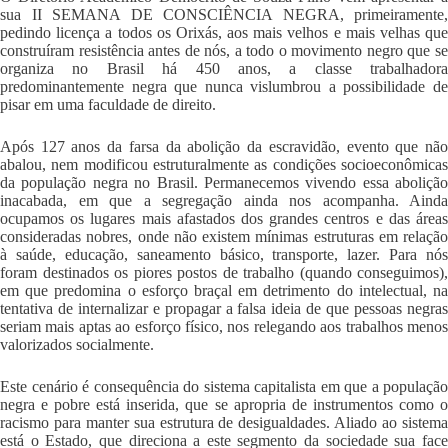
sua II SEMANA DE CONSCIÊNCIA NEGRA, primeiramente,
pedindo licença a todos os Orixás, aos mais velhos e mais velhas que
construíram resistência antes de nós, a todo o movimento negro que se
organiza no Brasil há 450 anos, a classe trabalhadora
predominantemente negra que nunca vislumbrou a possibilidade de
pisar em uma faculdade de direito.
Após 127 anos da farsa da abolição da escravidão, evento que não
abalou, nem modificou estruturalmente as condições socioeconômicas
da população negra no Brasil. Permanecemos vivendo essa abolição
inacabada, em que a segregação ainda nos acompanha. Ainda
ocupamos os lugares mais afastados dos grandes centros e
das área
consideradas nobres, onde não existem mínimas estruturas em relação
à saúde, educação, saneamento básico, transporte, lazer. Para nós
foram destinados os piores postos de trabalho (quando conseguimos),
em que predomina o esforço braçal em detrimento do intelectual, na
tentativa de internalizar e propagar a falsa ideia de que pessoas negras
seriam mais aptas ao esforço físico, nos relegando aos trabalhos menos
valorizados socialmente.
Este cenário é consequência do sistema capitalista em que a população
negra e pobre está inserida, que se apropria de instrumentos como o
racismo para manter sua estrutura de desigualdades. Aliado ao sistema
está o Estado, que direciona a este segmento da sociedade sua face