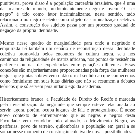
punitivista, prova disso é a população carcerária brasileira, que é uma
das maiores do mundo, predominantemente negra e jovem. O “ser
negro” é tido como fator incriminalizante, neste sentido, tudo
relacionado ao negro é eleito como objeto da criminalização seletiva.
Assim, a construção dos sujeitos passa por um processo gradual de
negação da própria identidade.
Mesmo nesse quadro de marginalidade para onde a negritude é
empurrada há também um cenário de reconstrução dessa identidade
coletiva promovida pelos encontros da cultura negra, seja nos
caminhos da religiosidade de matriz africana, nos pontos de resistência
periférica ou nas de experiências entre gerações diferentes. Essas
conexões são majoritariamente proporcionadas pela força das mulheres
negras que juntas sobrevivem e dão o real sentido ao que conhecemos
como feminismo em suas lutas diárias que não se resumem a debates
teóricos que só servem para inflar o ego da academia.
Historicamente branca, a Faculdade de Direito do Recife é marcada
pela invisibilização da negritude que sempre esteve relacionada ao
servir, agora, porém, ocupa lugares de fala e protagonismo. É nesse
novo contexto de enfrentamento que as negras e negros desta
Faculdade vem convidar todo alunado, o Movimento Negro, as
periferias, povo de terreiro, quilombolas e população em geral a se
somar nesse momento de construção coletiva de novas possibilidades.