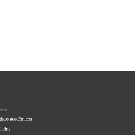
ervo
tigos acadêmicos
letins