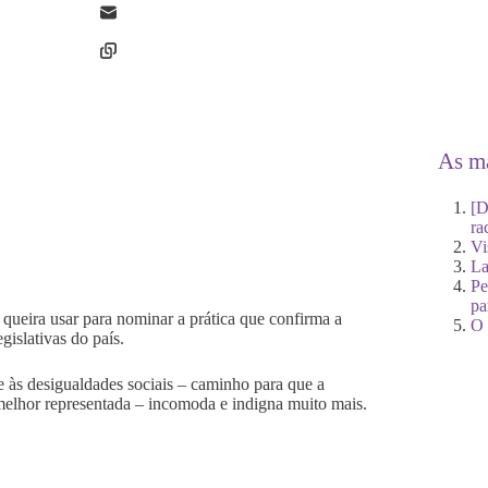
As ma
[D
ra
Vi
La
Pe
pa
 queira usar para nominar a prática que confirma a
O 
gislativas do país.
e às desigualdades sociais – caminho para que a
 melhor representada – incomoda e indigna muito mais.