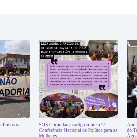
s Povos na
SOS Corpo lança artigo sobre a 5ª
Audi
Conferência Nacional de Política para as
do Tr
Mulheres
Água