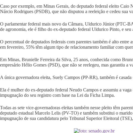
Caso por exemplo, em Minas Gerais, do deputado federal eleito Caio N
Nárcio Rodrigues (PSDB), que não disputou a reeleição e cedeu sua va
O parlamentar federal mais novo da Câmara, Uldurico Júnior (PTC-BA)
de agronomia, ele é filho do ex-deputado federal Uldurico Pinto, e 
O percentual de deputados federais com parentes também é alto entre a
em fevereiro, 55% têm algum tipo de relacionamento familiar com quem
Em Minas, Brunielle Ferreira da Silva, 25 anos, conhecida como Brun
empresário Hélio Gomes (PSD), que não se reelegeu, mas garantiu a v
A única governadora eleita, Suely Campos (PP-RR), também é casada 
Ela é mulher do ex-deputado federal Neudo Campos e assumiu a vaga 
impugnação do seu registro com base na Lei da Ficha Limpa.
Todas as sete vice-governadoras eleitas também nesse pleito têm pare
deputado estadual Marcelo Lelis (PV-TO) e também substitui o marido d
impugnação de sua candidatura pelo Tribunal Superior Eleitoral (TSE)