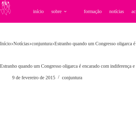
Pular
para
início
sobre
formação
notícias
ac
o
conteúdo
Início
Notícias
conjuntura
Estranho quando um Congresso oligarca é e
Estranho quando um Congresso oligarca é encarado com indiferença e po
9 de fevereiro de 2015
conjuntura