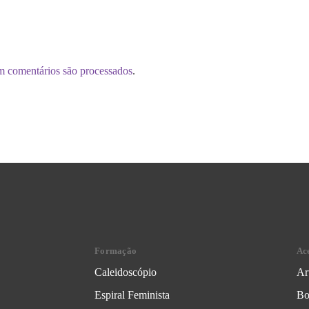
m comentários são processados
.
Formação
Ac
Caleidoscópio
Ar
Espiral Feminista
Bo