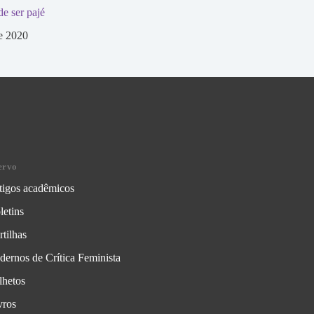
e ser pajé
de 2020
ervo
tigos acadêmicos
letins
rtilhas
dernos de Crítica Feminista
lhetos
vros