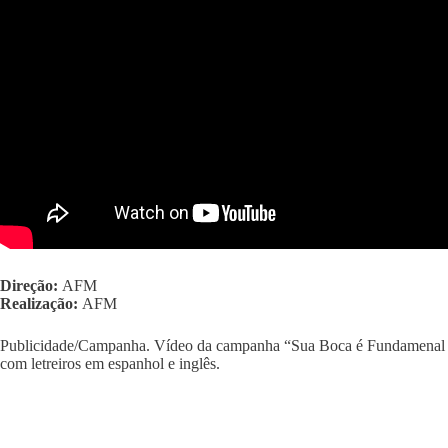
Direção:
AFM
Realização:
AFM
Publicidade/Campanha. Vídeo da campanha “Sua Boca é Fundamenal c
com letreiros em espanhol e inglês.