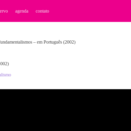
ervo
agenda
contato
 fundamentalismos – em Português (2002)
2002)
alismo