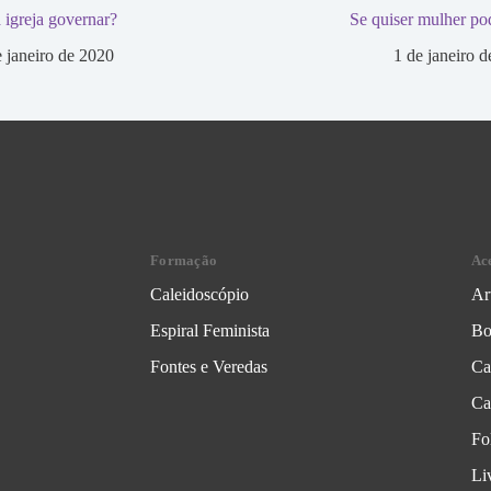
 igreja governar?
Se quiser mulher pod
e janeiro de 2020
1 de janeiro 
Formação
Ac
Caleidoscópio
Ar
Espiral Feminista
Bo
Fontes e Veredas
Ca
Ca
Fo
Li