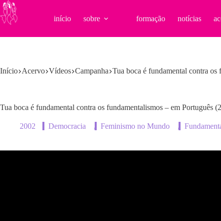
Pular
para
início
sobre
formação
notícias
ac
o
conteúdo
Início
Acervo
Vídeos
Campanha
Tua boca é fundamental contra os
Tua boca é fundamental contra os fundamentalismos – em Português (
2002
Democracia
,
Feminismo no Mundo
,
Fundament