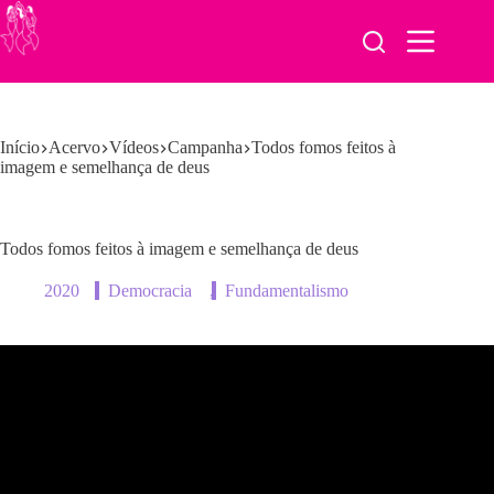
Pular
para
o
conteúdo
Início
Acervo
Vídeos
Campanha
Todos fomos feitos à
imagem e semelhança de deus
Todos fomos feitos à imagem e semelhança de deus
2020
Democracia
,
Fundamentalismo