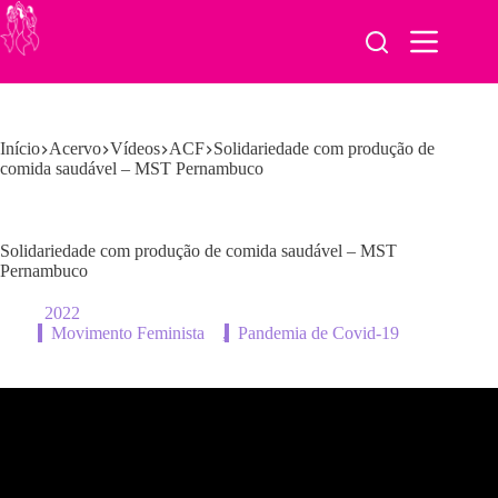
Pular
para
o
conteúdo
Início
Acervo
Vídeos
ACF
Solidariedade com produção de
comida saudável – MST Pernambuco
Solidariedade com produção de comida saudável – MST
Pernambuco
2022
Movimento Feminista
,
Pandemia de Covid-19