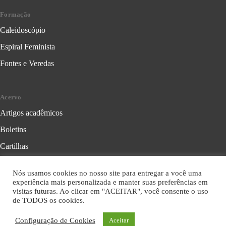
Formação
Caleidoscópio
Espiral Feminista
Fontes e Veredas
Acervo
Artigos acadêmicos
Boletins
Cartilhas
Cadernos de Crítica Feminista
Nós usamos cookies no nosso site para entregar a você uma
Folhetos
experiência mais personalizada e manter suas preferências em
visitas futuras. Ao clicar em "ACEITAR", você consente o uso
Livros
de TODOS os cookies.
Série Formação Política
Configuração de Cookies
Aceitar