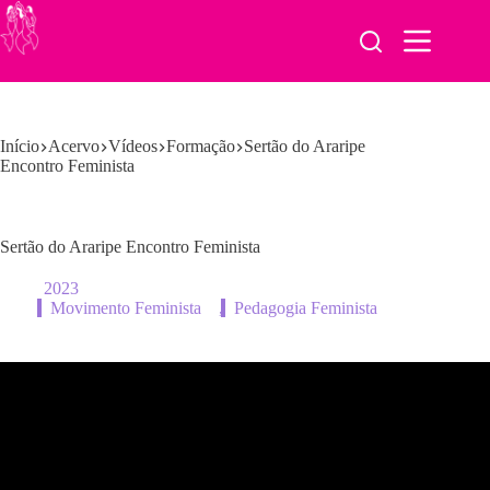
Pular
para
o
conteúdo
Início
Acervo
Vídeos
Formação
Sertão do Araripe
Encontro Feminista
Sertão do Araripe Encontro Feminista
2023
Movimento Feminista
,
Pedagogia Feminista