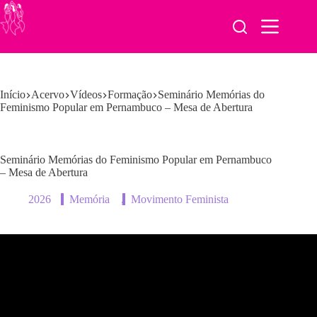
Pular
para
o
conteúdo
Início
Acervo
Vídeos
Formação
Seminário Memórias do
Feminismo Popular em Pernambuco – Mesa de Abertura
Seminário Memórias do Feminismo Popular em Pernambuco
– Mesa de Abertura
2026
Memória
,
Movimento Feminista