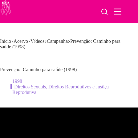
Pular
para
o
conteúdo
Início
Acervo
Vídeos
Campanha
Prevenção: Caminho para
saúde (1998)
Prevenção: Caminho para saúde (1998)
1998
Direitos Sexuais, Direitos Reprodutivos e Justiça
Reprodutiva