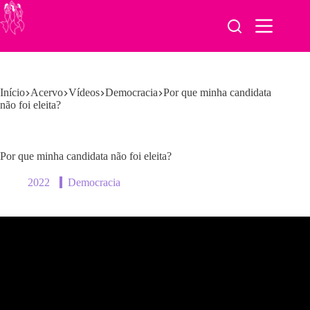
Pular
para
o
conteúdo
Início
Acervo
Vídeos
Democracia
Por que minha candidata
não foi eleita?
Por que minha candidata não foi eleita?
2022
Democracia