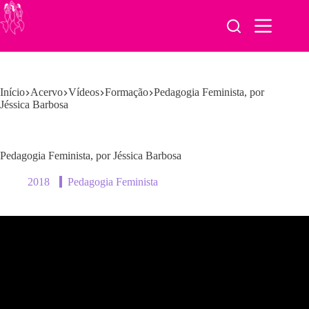
Pular
para
o
conteúdo
Início
Acervo
Vídeos
Formação
Pedagogia Feminista, por
Jéssica Barbosa
Pedagogia Feminista, por Jéssica Barbosa
2018
Pedagogia Feminista