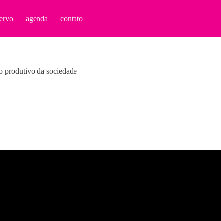
ervo
agenda
contato
ho produtivo da sociedade