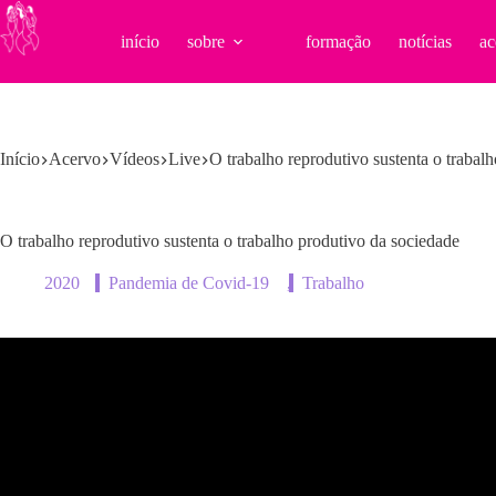
Pular
para
início
sobre
formação
notícias
ac
o
conteúdo
Início
Acervo
Vídeos
Live
O trabalho reprodutivo sustenta o trabal
O trabalho reprodutivo sustenta o trabalho produtivo da sociedade
2020
Pandemia de Covid-19
,
Trabalho