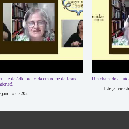
enta e de ódio praticada em nome de Jesus
Um chamado a autocrí
ticristã
1 de janeiro 
e janeiro de 2021