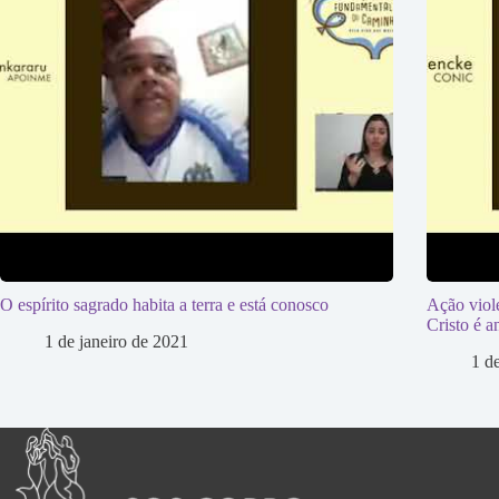
O espírito sagrado habita a terra e está conosco
Ação viol
Cristo é an
1 de janeiro de 2021
1 d