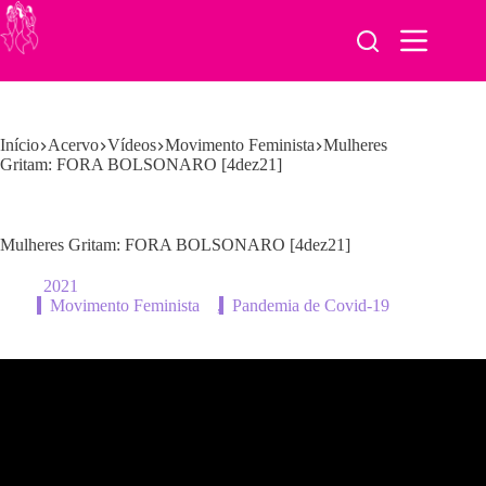
Pular
para
o
conteúdo
Início
Acervo
Vídeos
Movimento Feminista
Mulheres
Gritam: FORA BOLSONARO [4dez21]
Mulheres Gritam: FORA BOLSONARO [4dez21]
2021
Movimento Feminista
,
Pandemia de Covid-19