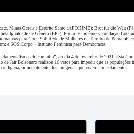
ste, Minas Gerais e Espírito Santo (APOINME); Brot für die Welt (Pão
 pela Igualdade de Gênero (EIG); Fórum Ecumênico; Fundação Luter
ternativas para Cone Sul; Rede de Mulheres de Terreiro de Pernambuco;
um; e SOS Corpo – Instituto Feminista para Democracia.
undamentalismos do caminho”, do dia 4 de fevereiro de 2021. Esta é um
 de Jair Bolsonaro realizou 16 vetos para impedir que as populações in
rio indígena, principalmente dos indígenas que vivem em isolamento.