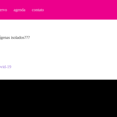
ervo
agenda
contato
dígenas isolados???
vid-19