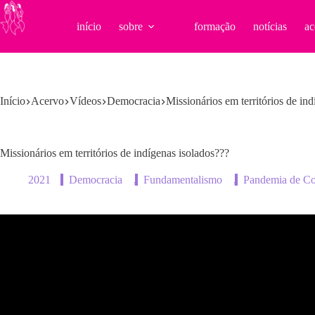
Pular
para
início
sobre
formação
notícias
ac
o
conteúdo
Início
Acervo
Vídeos
Democracia
Missionários em territórios de in
Missionários em territórios de indígenas isolados???
2021
Democracia
,
Fundamentalismo
,
Pandemia de Co