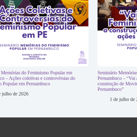
 Memórias do Feminismo Popular em
Seminário Memórias
o – Ações coletivas e controvérsias do
Pernambuco – “Vai 
o Popular em Pernambuco
construção de Movim
Pernambuco”
e julho de 2026
1 de julho de