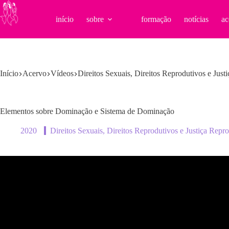
Pular
para
início
sobre
formação
notícias
ac
o
conteúdo
Início
Acervo
Vídeos
Direitos Sexuais, Direitos Reprodutivos e Just
Elementos sobre Dominação e Sistema de Dominação
2020
Direitos Sexuais, Direitos Reprodutivos e Justiça Repr