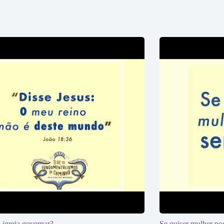
 igreja governar?
Se quiser mulher pod