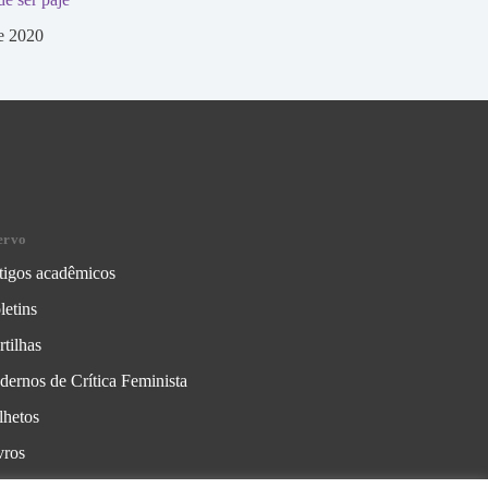
de 2020
ervo
tigos acadêmicos
letins
rtilhas
dernos de Crítica Feminista
lhetos
vros