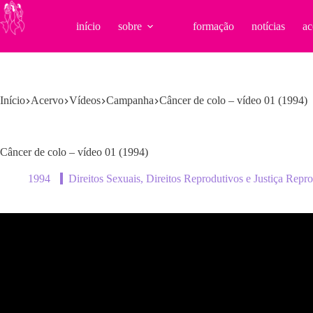
Pular
para
início
sobre
formação
notícias
ac
o
conteúdo
Início
Acervo
Vídeos
Campanha
Câncer de colo – vídeo 01 (1994)
Câncer de colo – vídeo 01 (1994)
1994
Direitos Sexuais, Direitos Reprodutivos e Justiça Repr