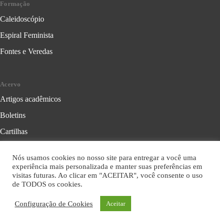
Formação
Caleidoscópio
Espiral Feminista
Fontes e Veredas
Acervo
Artigos acadêmicos
Boletins
Cartilhas
Cadernos de Crítica Feminista
Nós usamos cookies no nosso site para entregar a você uma
Folhetos
experiência mais personalizada e manter suas preferências em
visitas futuras. Ao clicar em "ACEITAR", você consente o uso
Livros
de TODOS os cookies.
Série Formação Política
Configuração de Cookies
Aceitar
Série Leitura Crítica