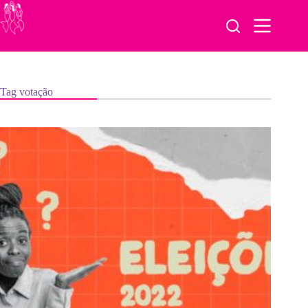
Pular
para
o
conteúdo
Tag
votação