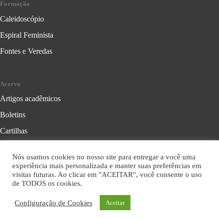
Formação
Caleidoscópio
Espiral Feminista
Fontes e Veredas
Acervo
Artigos acadêmicos
Boletins
Cartilhas
Cadernos de Crítica Feminista
Nós usamos cookies no nosso site para entregar a você uma
Folhetos
experiência mais personalizada e manter suas preferências em
visitas futuras. Ao clicar em "ACEITAR", você consente o uso
Livros
de TODOS os cookies.
Série Formação Política
Configuração de Cookies
Aceitar
Série Leitura Crítica