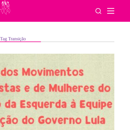
Pular
para
o
conteúdo
Tag
Transição