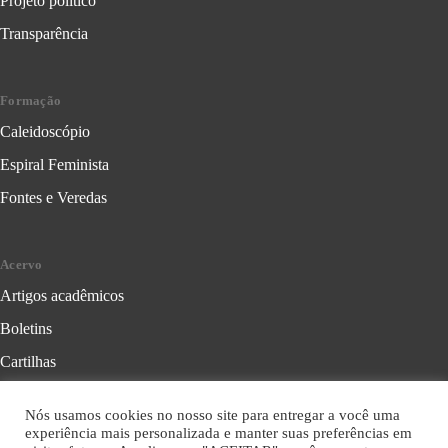
Projeto político
Transparência
Formação
Caleidoscópio
Espiral Feminista
Fontes e Veredas
Acervo
Artigos acadêmicos
Boletins
Cartilhas
Cadernos de Crítica Feminista
Nós usamos cookies no nosso site para entregar a você uma
Folhetos
experiência mais personalizada e manter suas preferências em