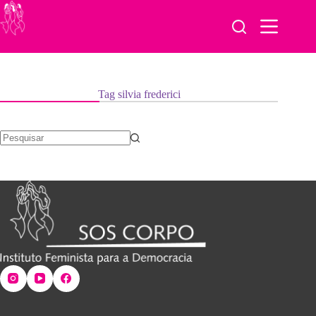
Pular
para
o
conteúdo
Tag
silvia frederici
Sem
resultados