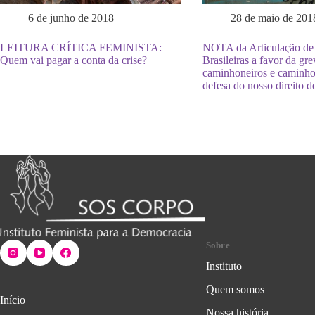
6 de junho de 2018
28 de maio de 201
LEITURA CRÍTICA FEMINISTA:
NOTA da Articulação de
Quem vai pagar a conta da crise?
Brasileiras a favor da gr
caminhoneiros e caminho
defesa do nosso direito de
Sobre
Instituto
Quem somos
Início
Nossa história