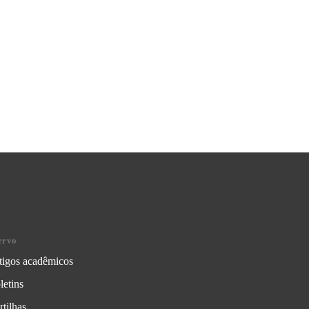
ervo
tigos acadêmicos
letins
rtilhas