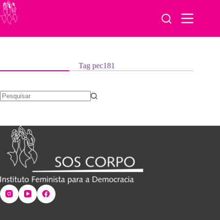
Pular
para
o
conteúdo
Tag
pec181
Sem
resultados