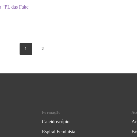
a “PL das Fake
1
2
Formação
Ac
Caleidoscópio
Ar
Espiral Feminista
Bo