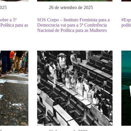
2025
26 de setembro de 2025
obre a 5ª
SOS Corpo – Instituto Feminista para a
#Espe
olítica para as
Democracia vai para a 5ª Conferência
polít
Nacional de Política para as Mulheres