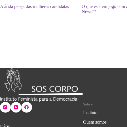
A árida peleja das mulheres candidatas
O que está em jogo com 
News”?
Sobre
Instituto
Quem somos
Início