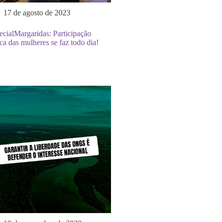
17 de agosto de 2023
cialMargaridas: Participação
ica das mulheres se faz todo dia!