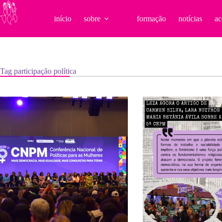
Pular
para
início
sobre
formação
notícias
ac
o
conteúdo
Tag
participação política