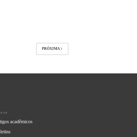
PRÓXIMA
ervo
tigos acadêmicos
letins