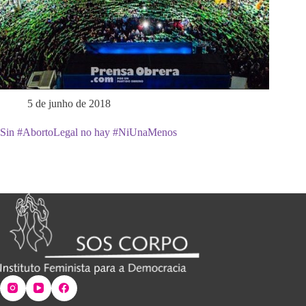
5 de junho de 2018
Sin #AbortoLegal no hay #NiUnaMenos