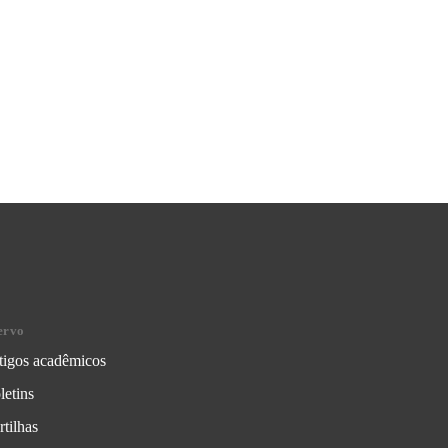
ervo
tigos acadêmicos
letins
rtilhas