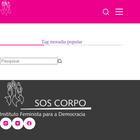
Pular
para
o
conteúdo
Tag
moradia popular
Sem
resultados