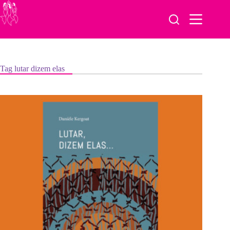
Pular
para
o
conteúdo
Tag
lutar dizem elas