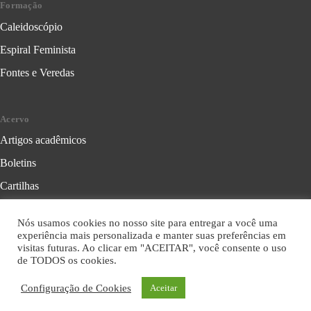
Formação
Caleidoscópio
Espiral Feminista
Fontes e Veredas
Acervo
Artigos acadêmicos
Boletins
Cartilhas
Cadernos de Crítica Feminista
Nós usamos cookies no nosso site para entregar a você uma
Folhetos
experiência mais personalizada e manter suas preferências em
visitas futuras. Ao clicar em "ACEITAR", você consente o uso
Livros
de TODOS os cookies.
Série Formação Política
Configuração de Cookies
Aceitar
Série Leitura Crítica