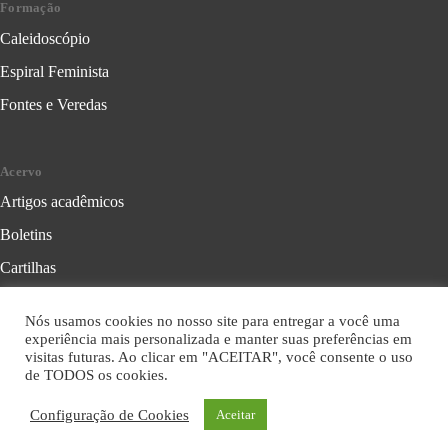
Formação
Caleidoscópio
Espiral Feminista
Fontes e Veredas
Acervo
Artigos acadêmicos
Boletins
Cartilhas
Cadernos de Crítica Feminista
Nós usamos cookies no nosso site para entregar a você uma
Folhetos
experiência mais personalizada e manter suas preferências em
visitas futuras. Ao clicar em "ACEITAR", você consente o uso
Livros
de TODOS os cookies.
Série Formação Política
Configuração de Cookies
Aceitar
Série Leitura Crítica