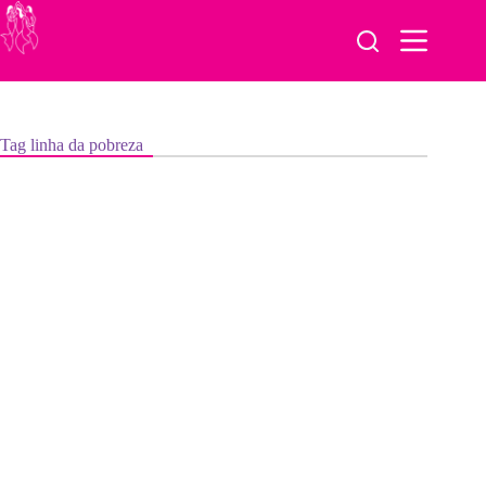
Pular
para
o
conteúdo
Tag
linha da pobreza