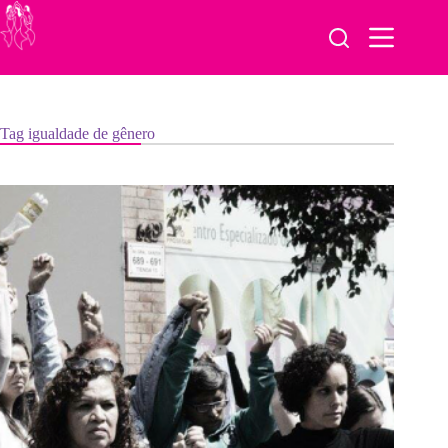
Pular
para
o
conteúdo
Tag
igualdade de gênero