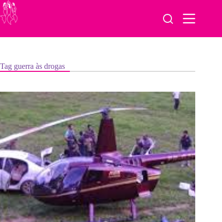
Pular
para
o
conteúdo
Tag
guerra às drogas