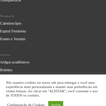
Transparência
Formação
Caleidoscópio
Espiral Feminista
Fontes e Veredas
Acervo
Artigos acadêmicos
Boletins
Cartilhas
Nós usamos cookies no nosso site para entregar a você uma
Cadernos
experiência mais personalizada e manter suas preferências em
visitas futuras. Ao clicar em "ACEITAR", você consente o uso
Folhetos
de TODOS os cookies.
Livros
Configuração de Cookies
Aceitar