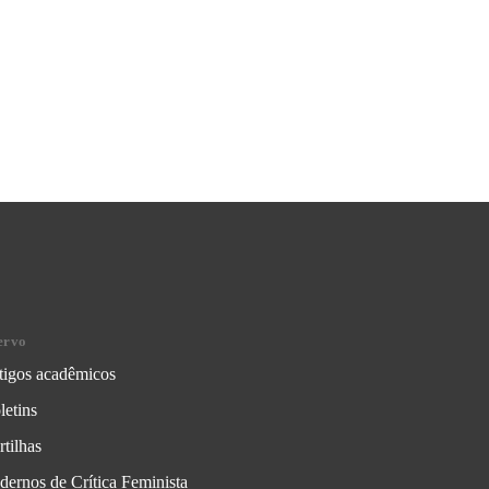
ervo
tigos acadêmicos
letins
rtilhas
dernos de Crítica Feminista