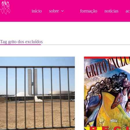
Pular
para
início
sobre
formação
notícias
ac
o
conteúdo
Tag
grito dos excluídos