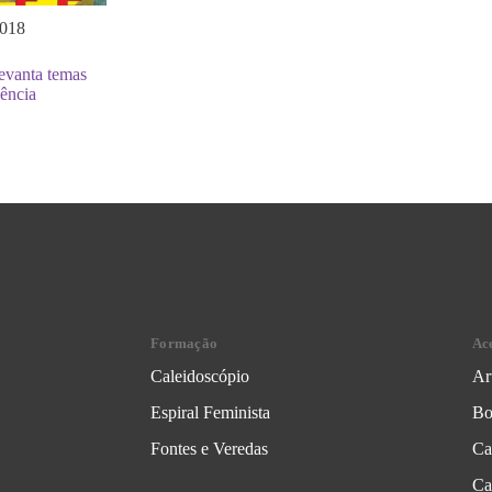
2018
levanta temas
ência
Formação
Ac
Caleidoscópio
Ar
Espiral Feminista
Bo
Fontes e Veredas
Ca
Ca