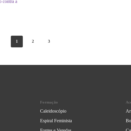
 contra a
1
2
3
Formação
Ac
Caleidoscópio
Ar
Espiral Feminista
Bo
Fontes e Veredas
Ca