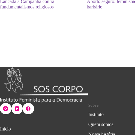
Lançada a Campanha contra
Aborto seguro: feminismo
fundamentalismos religiosos
barbárie
Sobre
Instituto
Quem somos
Início
Nossa história