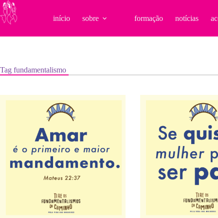
Pular
para
início
sobre
formação
notícias
ac
o
conteúdo
Tag
fundamentalismo