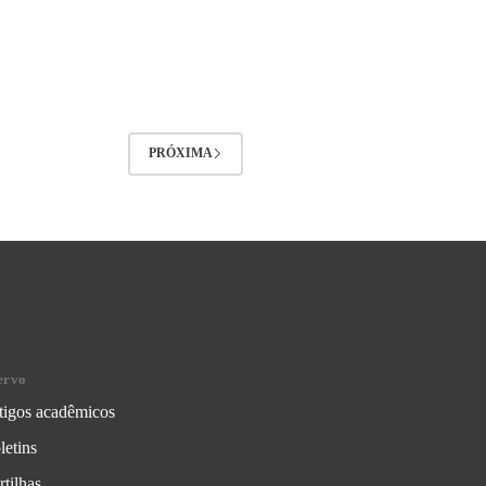
PRÓXIMA
ervo
tigos acadêmicos
letins
rtilhas