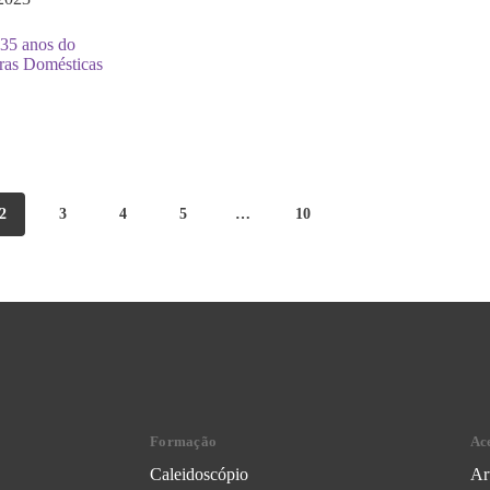
35 anos do
ras Domésticas
2
3
4
5
…
10
Formação
Ac
Caleidoscópio
Ar