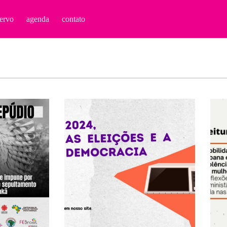
ervo
agenda
contato