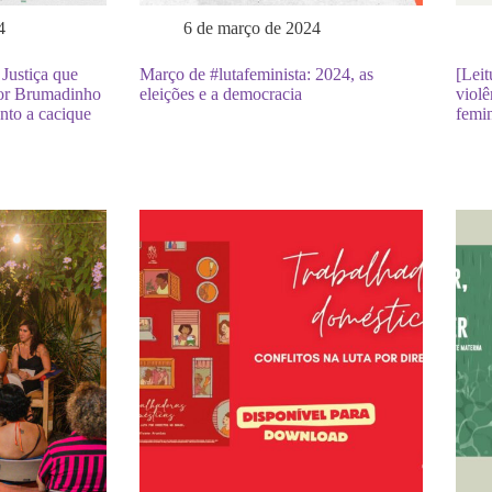
4
6 de março de 2024
stiça que
Março de #lutafeminista: 2024, as
[Leit
or Brumadinho
eleições e a democracia
violê
nto a cacique
femin