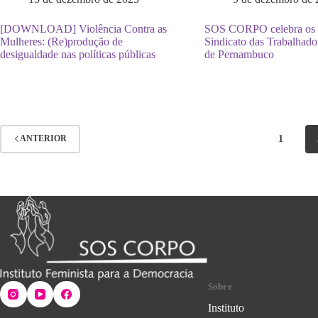
[DOWNLOAD] Violência Contra as
SOS CORPO celebra os 
Mulheres: (Re)produção de
Sindicato das Trabalhado
desigualdade nas políticas públicas
de Pernambuco
1
ANTERIOR
Sobre
Instituto