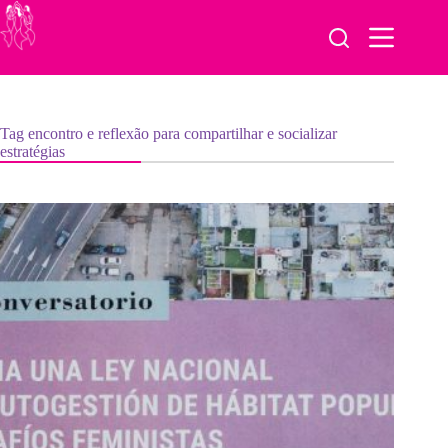
Pular
para
o
conteúdo
Tag
encontro e reflexão para compartilhar e socializar
estratégias