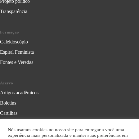
Projeto político
Transparência
Formação
Caleidoscópio
Espiral Feminista
Fontes e Veredas
Acervo
Artigos acadêmicos
Boletins
Cartilhas
Cadernos de Crítica Feminista
Nós usamos cookies no nosso site para entregar a você uma
Folhetos
experiência mais personalizada e manter suas preferências em