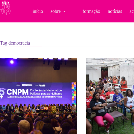
Pular
para
início
sobre
formação
notícias
ac
o
conteúdo
Tag
democracia