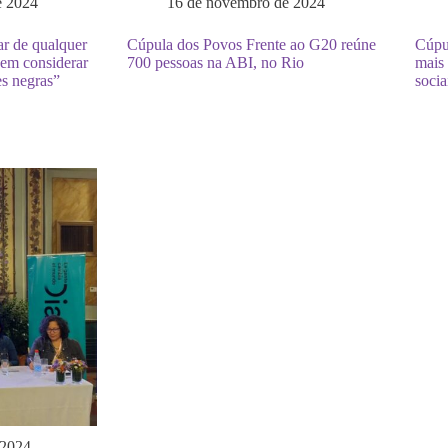
e 2024
16 de novembro de 2024
ar de qualquer
Cúpula dos Povos Frente ao G20 reúne
Cúpu
sem considerar
700 pessoas na ABI, no Rio
mais
es negras”
socia
 2024