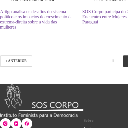
Artigo analisa os desafios do sistema
SOS Corpo participa do
político e os impactos do crescimento da
Encuentro entre Mujeres 
extrema-direita sobre a vida das
Paraguai
mulheres
1
ANTERIOR
Sobre