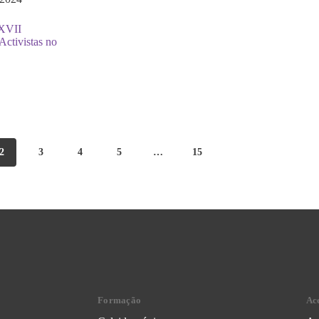
 XVII
Activistas no
2
3
4
5
…
15
Formação
Ac