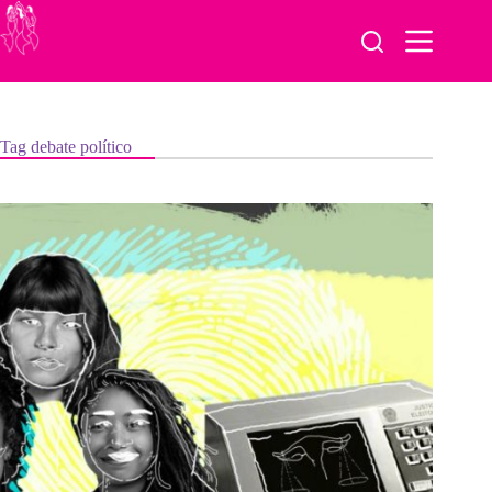
Pular
para
o
conteúdo
Tag
debate político