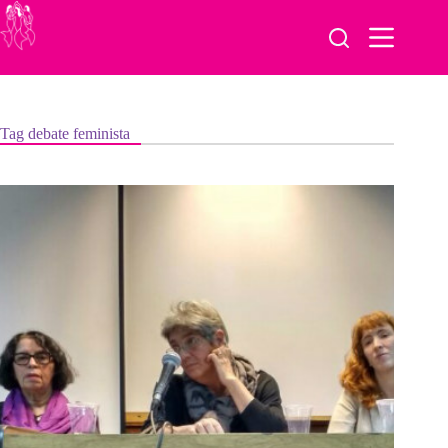
Pular
para
o
conteúdo
Tag
debate feminista