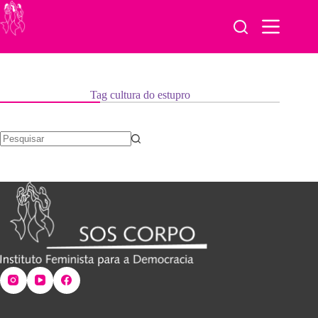
Pular
para
o
conteúdo
Tag
cultura do estupro
Sem
resultados