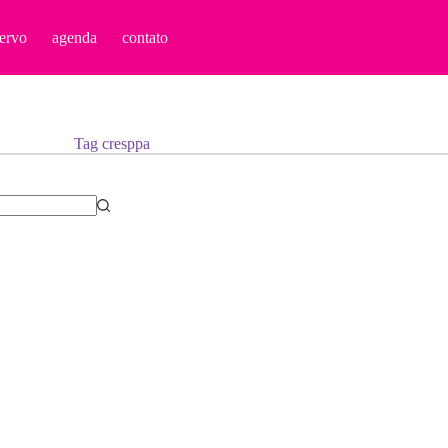
ervo
agenda
contato
Tag
cresppa