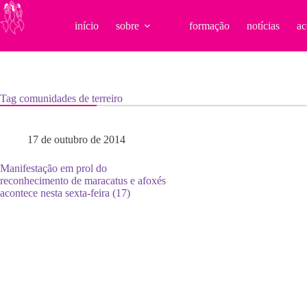
Pular
para
início
sobre
formação
notícias
ac
o
conteúdo
Tag
comunidades de terreiro
17 de outubro de 2014
Manifestação em prol do
reconhecimento de maracatus e afoxés
acontece nesta sexta-feira (17)