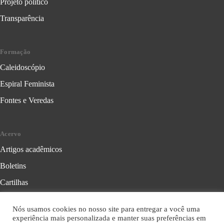
Projeto político
Transparência
Formação
Caleidoscópio
Espiral Feminista
Fontes e Veredas
Acervo
Artigos acadêmicos
Boletins
Cartilhas
Cadernos de Crítica Feminista
Nós usamos cookies no nosso site para entregar a você uma
Folhetos
experiência mais personalizada e manter suas preferências em