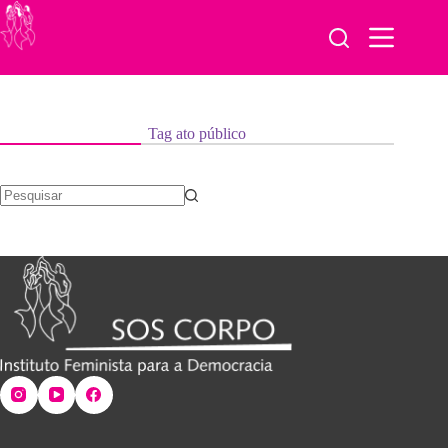
Pular
para
o
conteúdo
Tag
ato público
Sem
resultados