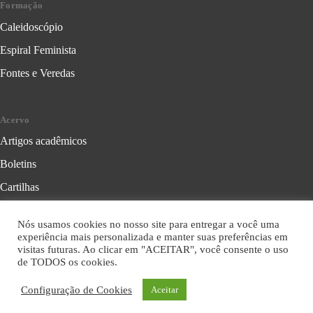
Formação
Caleidoscópio
Espiral Feminista
Fontes e Veredas
Acervo
Artigos acadêmicos
Boletins
Cartilhas
Cadernos de Crítica Feminista
Nós usamos cookies no nosso site para entregar a você uma
Folhetos
experiência mais personalizada e manter suas preferências em
visitas futuras. Ao clicar em "ACEITAR", você consente o uso
Livros
de TODOS os cookies.
Série Formação Política
Configuração de Cookies
Aceitar
Série Leitura Crítica