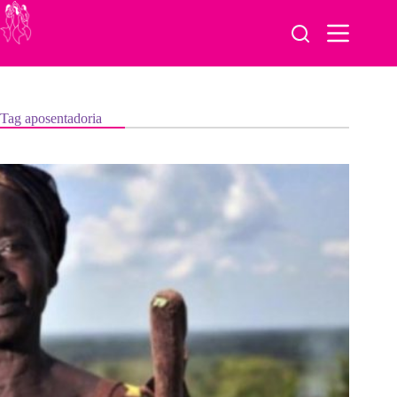
Pular
para
o
conteúdo
Tag
aposentadoria