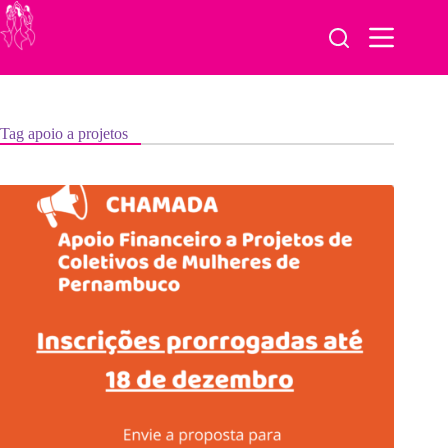
Pular
para
o
conteúdo
Tag
apoio a projetos