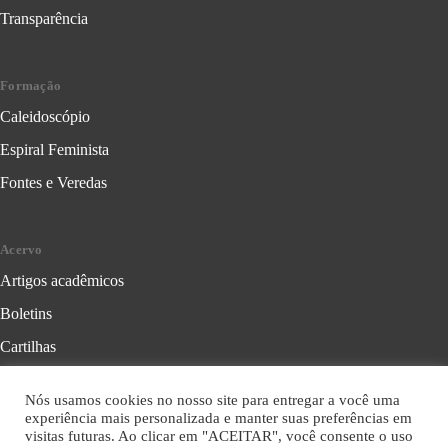
Transparência
Formação
Caleidoscópio
Espiral Feminista
Fontes e Veredas
Acervo
Artigos acadêmicos
Boletins
Cartilhas
Cadernos de Crítica Feminista
Nós usamos cookies no nosso site para entregar a você uma
Folhetos
experiência mais personalizada e manter suas preferências em
visitas futuras. Ao clicar em "ACEITAR", você consente o uso
Livros