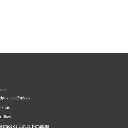
ervo
tigos acadêmicos
letins
rtilhas
dernos de Crítica Feminista