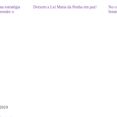
a estratégia
Deixem a Lei Maria da Penha em paz!
No ce
eender o
femi
 2019