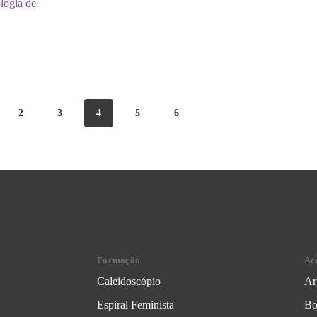
logia de
2
3
4
5
6
Formação
Ac
Caleidoscópio
Ar
Espiral Feminista
Bo