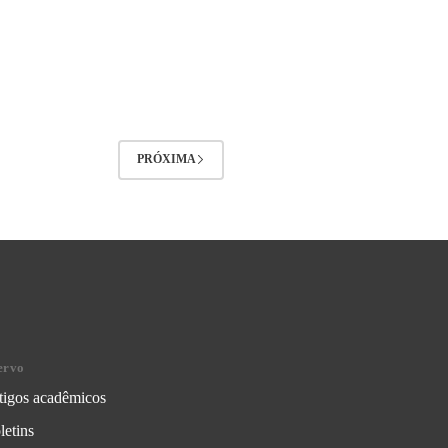
PRÓXIMA
ervo
tigos acadêmicos
letins