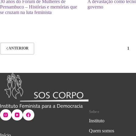
30 anos do Fórum de Mulheres de
A devastação como tecno
Pernambuco – Histórias e memórias que
governo
se cruzam na luta feminista
1
ANTERIOR
Sobre
Instituto
Quem somos
Início