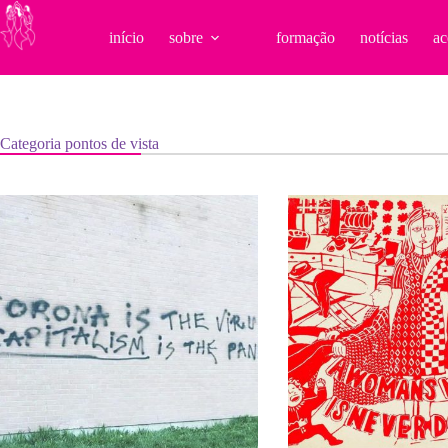
Pular
para
início
sobre
formação
notícias
ac
o
conteúdo
Categoria
pontos de vista