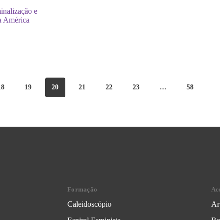
inalização e
a América
18
19
20
21
22
23
…
58
Formação
Ac
Caleidoscópio
Ar