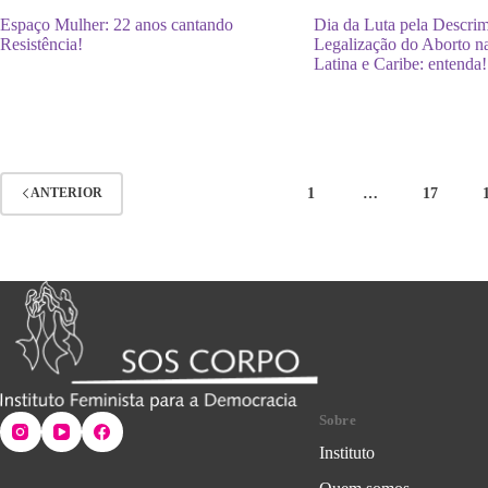
Espaço Mulher: 22 anos cantando
Dia da Luta pela Descrim
Resistência!
Legalização do Aborto n
Latina e Caribe: entenda!
1
…
17
ANTERIOR
Sobre
Instituto