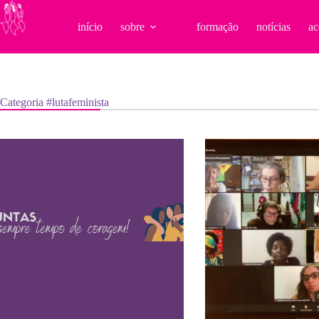
Pular
para
início
sobre
formação
notícias
ac
o
conteúdo
Categoria
#lutafeminista